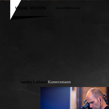
VISUAL MOTION
Kamera|B2B Konzepte
Sandro Lattanzi
Kameramann